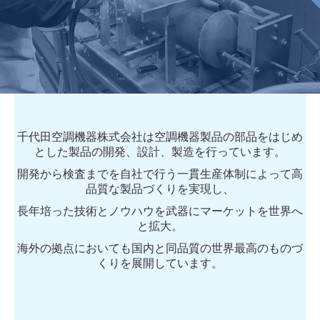
事業内容
事業内容
製品紹介
研究開発
チヨダケア事業部
千代田空調機器株式会社は空調機器製品の部品をはじめ
活動内容
とした製品の開発、設計、製造を行っています。
記事一覧
開発から検査までを自社で行う一貫生産体制によって高
品質な製品づくりを実現し、
お知らせ
長年培った技術とノウハウを武器にマーケットを世界へ
イベント・受賞
と拡大。
採用情報
海外の拠点においても国内と同品質の世界最高のものづ
くりを展開しています。
新卒 募集要項
中途 募集要項（製造管理者）