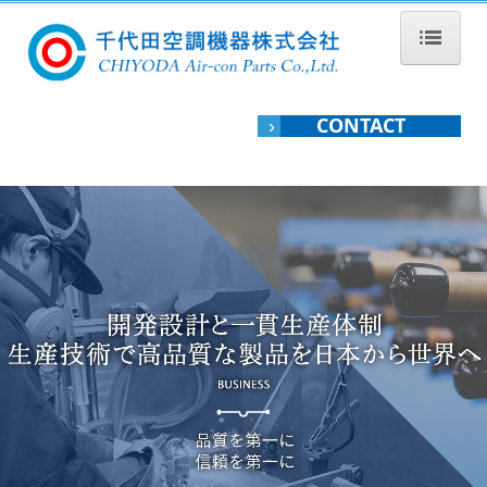
HOME
CONTACT
会社案内
›
ご挨拶
経営理念
会社概要
アクセス
拠点紹介
関連会社
品質保証
CSR活動
沿革