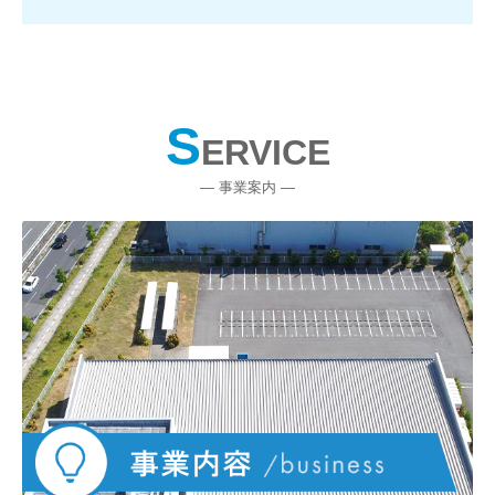
中途 募集要項（営業／経理財務）
お問合せ
個人情報保護方針
S
ERVICE
― 事業案内
―