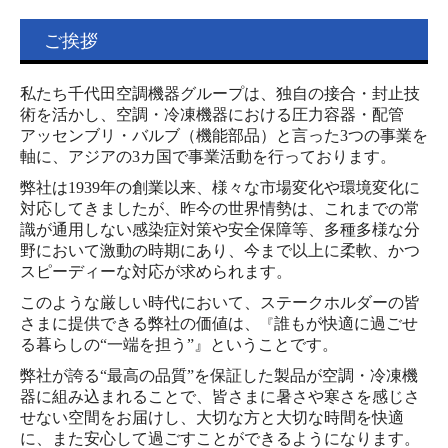
中途 募集要項（営業／経理財務）
お問合せ
ご挨拶
個人情報保護方針
私たち千代田空調機器グループは、独自の接合・封止技
術を活かし、
空調・冷凍機器における圧力容器・配管
アッセンブリ・バルブ（機能部品）と言った3つの事業を
軸に、
アジアの3カ国で事業活動を行っております。
弊社は1939年の創業以来、様々な市場変化や環境変化に
対応してきましたが、
昨今の世界情勢は、これまでの常
識が通用しない感染症対策や安全保障等、
多種多様な分
野において激動の時期にあり、今まで以上に柔軟、かつ
スピーディーな対応が求められます。
このような厳しい時代において、ステークホルダーの皆
さまに提供できる弊社の価値は、
誰もが快適に過ごせ
『
る暮らしの“一端を担う”』ということです。
弊社が誇る“最高の品質”を保証した製品が空調・冷凍機
器に組み込まれることで、
皆さまに暑さや寒さを感じさ
せない空間をお届けし、大切な方と大切な時間を快適
に、
また安心して過ごすことができるようになります。