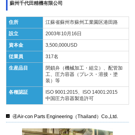
蘇州千代田精機有限公司
住所
江蘇省蘇州市蘇州工業園区港田路
設立
2003年10月16日
資本金
3,500,000USD
従業員
317名
生産品目
閉鎖弁（機械加工・組立）、配管加
工、圧力容器（プレス・溶接・塗
装）等
各種認証
ISO 9001:2015、ISO 14001:2015
中国圧力容器製造許可
④Air-con Parts Engineering（Thailand）Co.,Ltd.