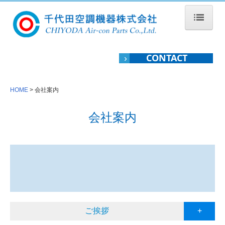
HOME
CONTACT
会社案内
›
ご挨拶
HOME
会社案内
経営理念
会社概要
会社案内
アクセス
拠点紹介
関連会社
品質保証
CSR活動
ご挨拶
+
沿革