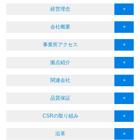
事業内容
経営理念
+
事業内容
会社概要
+
製品紹介
研究開発
事業所アクセス
+
チヨダケア事業部
拠点紹介
+
活動内容
記事一覧
関連会社
+
お知らせ
イベント・受賞
品質保証
+
採用情報
CSRの取り組み
+
新卒 募集要項
中途 募集要項（製造管理者）
沿革
+