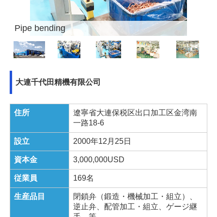
Pipe bending
大連千代田精機有限公司
住所
遼寧省大連保税区出口加工区金湾南
一路18-6
設立
2000年12月25日
資本金
3,000,000USD
従業員
169名
生産品目
閉鎖弁（鍛造・機械加工・組立）、
逆止弁、配管加工・組立、ゲージ継
手 等