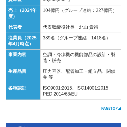
売上（2024年
104億円（グループ連結：227億円）
度）
代表者
代表取締役社長 北山 貴靖
従業員（2025
389名（グループ連結：1418名）
年4月時点）
事業内容
空調・冷凍機の機能部品の設計・製
造・販売
生産品目
圧力容器、配管加工・組立品、閉鎖
弁 等
各種認証
ISO9001:2015、ISO14001:2015
PED 2014/68/EU
PAGETOP
◢