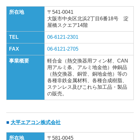
所在地
〒541-0041
大阪市中央区北浜2丁目6番18号 淀
屋橋スクエア14階
TEL
06-6121-2301
FAX
06-6121-2705
事業概要
軽合金（熱交換器用フィン材、CAN
用アルミ条、アルミ地金他）伸銅品
（熱交換器、銅管、銅地金他）等の
各種非鉄金属材料、各種合成樹脂、
ステンレス及びこれら加工品・製品
の販売。
■
大平エアコン株式会社
所在地
〒581-0045