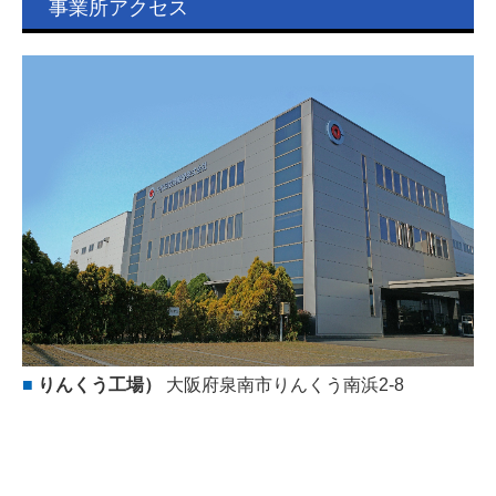
事業所アクセス
■
りんくう工場
）
大阪府泉南市りんくう南浜2-8