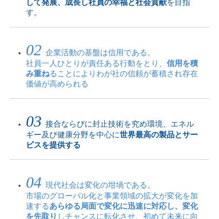
して発展、成長し社員の幸福と社会貢献
を目指
す。
02
企業活動の基盤は信用である。
社員一人ひとりが責任ある行動をとり、
信用を積
み重ね
ることによりわが社の信頼が蓄積され存在
価値が高められる
03
接合ならびに封止技術を究め環境、エネル
ギー及び健康分野を中心に
世界最高の製品とサー
ビスを提供する
04
現代社会は変化の坩堝である。
市場のグローバル化と事業領域の拡大が変化を加
速する
あらゆる局面で変化に迅速に対応し、変化
を先取り
しチャンスに転化させ、初めて未来に向