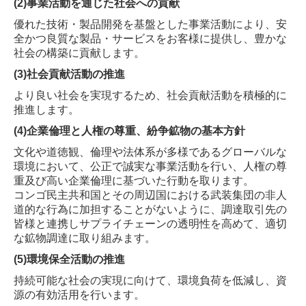
(2)事業活動を通じた社会への貢献
優れた技術・製品開発を基盤とした事業活動により、安
全かつ良質な製品・サービスをお客様に提供し、
豊かな
社会の構築に貢献します。
(3)社会貢献活動の推進
より良い社会を実現するため、社会貢献活動を積極的に
推進します。
(4)企業倫理と人権の尊重、紛争鉱物の基本方針
文化や道徳観、倫理や法体系が多様であるグローバルな
環境において、公正で誠実な事業活動を行い、
人権の尊
重及び高い企業倫理に基づいた行動を取ります。
コンゴ民主共和国とその周辺国における武装集団の非人
道的な行為に加担することがないように、調達取引先の
皆様と連携しサプライチェーンの透明性を高めて、
適切
な鉱物調達に取り組みます。
(5)環境保全活動の推進
持続可能な社会の実現に向けて、環境負荷を低減し、資
源の有効活用を行います。